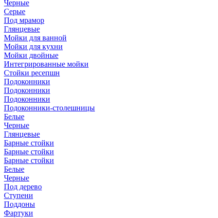
Черные
Серые
Под мрамор
Глянцевые
Мойки для ванной
Мойки для кухни
Мойки двойные
Интегрированные мойки
Стойки ресепшн
Подоконники
Подоконники
Подоконники
Подоконники-столешницы
Белые
Черные
Глянцевые
Барные стойки
Барные стойки
Барные стойки
Белые
Черные
Под дерево
Ступени
Поддоны
Фартуки