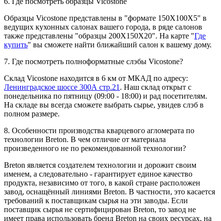
6. Где посмотреть образцы Vicostone
Образцы Vicostone представлены в "формате 150Х100Х5" в
ведущих кухонных салонах вашего города, в ряде салонов
также представлены "образцы 200Х150Х20". На карте "
Где
купить
" вы сможете найти ближайший салон к вашему дому.
7. Где посмотреть полноформатные слэбы Vicostone?
Склад Vicostone находится в 6 км от МКАД по адресу:
Ленинградское шоссе 300А стр.21
. Наш склад открыт с
понедельника по пятницу (09:00 - 18:00) и рад посетителям.
На складе вы всегда сможете выбрать сырье, увидев слэб в
полном размере.
8. Особенности производства кварцевого агломерата по
технологии Breton. В чем отличие от материала
произведенного не по рекомендованной технологии?
Breton является создателем технологии и дорожит своим
именем, а следовательно - гарантирует единое качество
продукта, независимо от того, в какой стране расположен
завод, оснащённый линиями Breton. В частности, это касается
требований к поставщикам сырья на эти заводы. Если
поставщик сырья не сертифицирован Breton, то завод не
имеет права использовать бренд Breton на своих ресурсах, на