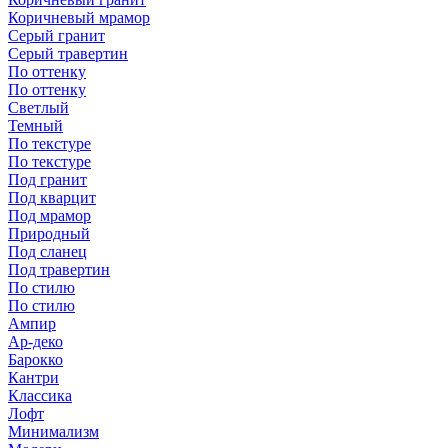
Коричневый мрамор
Серый гранит
Серый травертин
По оттенку
По оттенку
Светлый
Темный
По текстуре
По текстуре
Под гранит
Под кварцит
Под мрамор
Природный
Под сланец
Под травертин
По стилю
По стилю
Ампир
Ар-деко
Барокко
Кантри
Классика
Лофт
Минимализм