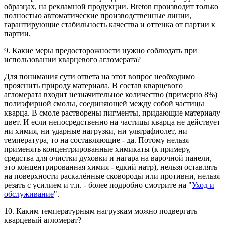
образцах, на рекламной продукции. Breton производит только
полностью автоматические производственные линии,
гарантирующие стабильность качества и оттенка от партии к
партии.
9. Какие меры предосторожности нужно соблюдать при
использовании кварцевого агломерата?
Для понимания сути ответа на этот вопрос необходимо
прояснить природу материала. В состав кварцевого
агломерата входит незначительное количество (примерно 8%)
полиэфирной смолы, соединяющей между собой частицы
кварца. В смоле растворены пигменты, придающие материалу
цвет. И если непосредственно на частицы кварца не действует
ни химия, ни ударные нагрузки, ни ультрафиолет, ни
температура, то на составляющие - да. Потому нельзя
применять концентрированные химикаты (к примеру,
средства для очистки духовки и нагара на варочной панели,
это концентрированная химия - едкий натр), нельзя оставлять
на поверхности раскалённые сковороды или противни, нельзя
резать с усилием и т.п. - более подробно смотрите на "
Уход и
обслуживание
".
10. Каким температурным нагрузкам можно подвергать
кварцевый агломерат?