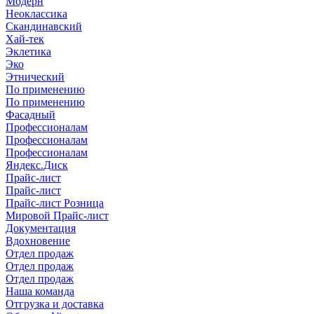
Модерн
Неоклассика
Скандинавский
Хай-тек
Эклетика
Эко
Этнический
По применению
По применению
Фасадный
Профессионалам
Профессионалам
Профессионалам
Яндекс.Диск
Прайс-лист
Прайс-лист
Прайс-лист Розница
Мировой Прайс-лист
Документация
Вдохновение
Отдел продаж
Отдел продаж
Отдел продаж
Наша команда
Отгрузка и доставка