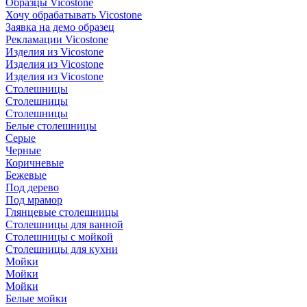
Образцы Vicostone
Хочу обрабатывать Vicostone
Заявка на демо образец
Рекламации Vicostone
Изделия из Vicostone
Изделия из Vicostone
Изделия из Vicostone
Столешницы
Столешницы
Столешницы
Белые столешницы
Серые
Черные
Коричневые
Бежевые
Под дерево
Под мрамор
Глянцевые столешницы
Столешницы для ванной
Столешницы с мойкой
Столешницы для кухни
Мойки
Мойки
Мойки
Белые мойки