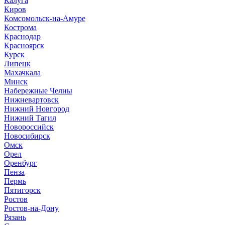
Калуга
Киров
Комсомольск-на-Амуре
Кострома
Краснодар
Красноярск
Курск
Липецк
Махачкала
Минск
Набережные Челны
Нижневартовск
Нижний Новгород
Нижний Тагил
Новороссийск
Новосибирск
Омск
Орел
Оренбург
Пенза
Пермь
Пятигорск
Ростов
Ростов-на-Дону
Рязань