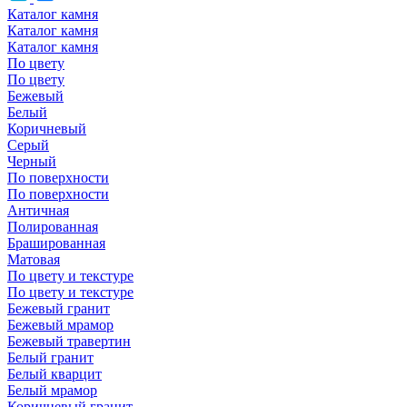
Каталог камня
Каталог камня
Каталог камня
По цвету
По цвету
Бежевый
Белый
Коричневый
Серый
Черный
По поверхности
По поверхности
Античная
Полированная
Брашированная
Матовая
По цвету и текстуре
По цвету и текстуре
Бежевый гранит
Бежевый мрамор
Бежевый травертин
Белый гранит
Белый кварцит
Белый мрамор
Коричневый гранит