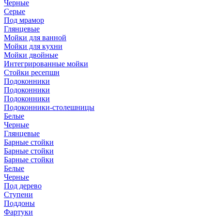
Черные
Серые
Под мрамор
Глянцевые
Мойки для ванной
Мойки для кухни
Мойки двойные
Интегрированные мойки
Стойки ресепшн
Подоконники
Подоконники
Подоконники
Подоконники-столешницы
Белые
Черные
Глянцевые
Барные стойки
Барные стойки
Барные стойки
Белые
Черные
Под дерево
Ступени
Поддоны
Фартуки