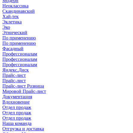
Модерн
Неоклассика
Скандинавский
Хай-тек
Эклетика
Эко
Этнический
По применению
По применению
Фасадный
Профессионалам
Профессионалам
Профессионалам
Яндекс.Диск
Прайс-лист
Прайс-лист
Прайс-лист Розница
Мировой Прайс-лист
Документация
Вдохновение
Отдел продаж
Отдел продаж
Отдел продаж
Наша команда
Отгрузка и доставка