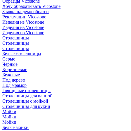
Образцы Vicostone
Хочу обрабатывать Vicostone
Заявка на демо образец
Рекламации Vicostone
Изделия из Vicostone
Изделия из Vicostone
Изделия из Vicostone
Столешницы
Столешницы
Столешницы
Белые столешницы
Серые
Черные
Коричневые
Бежевые
Под дерево
Под мрамор
Глянцевые столешницы
Столешницы для ванной
Столешницы с мойкой
Столешницы для кухни
Мойки
Мойки
Мойки
Белые мойки