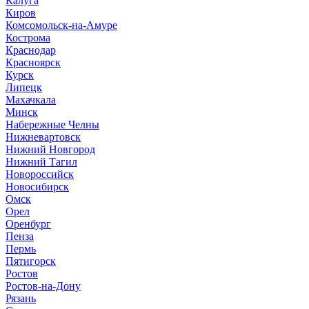
Калуга
Киров
Комсомольск-на-Амуре
Кострома
Краснодар
Красноярск
Курск
Липецк
Махачкала
Минск
Набережные Челны
Нижневартовск
Нижний Новгород
Нижний Тагил
Новороссийск
Новосибирск
Омск
Орел
Оренбург
Пенза
Пермь
Пятигорск
Ростов
Ростов-на-Дону
Рязань