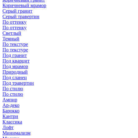
Коричневый мрамор
Серый гранит
Серый травертин
По оттенку
По оттенку
Светлый
Темный
По текстуре
По текстуре
Под гранит
Под кварцит
Под мрамор
Природный
Под сланец
Под травертин
По стилю
По стилю
Ампир
Ар-деко
Барокко
Кантри
Классика
Лофт
Минимализм