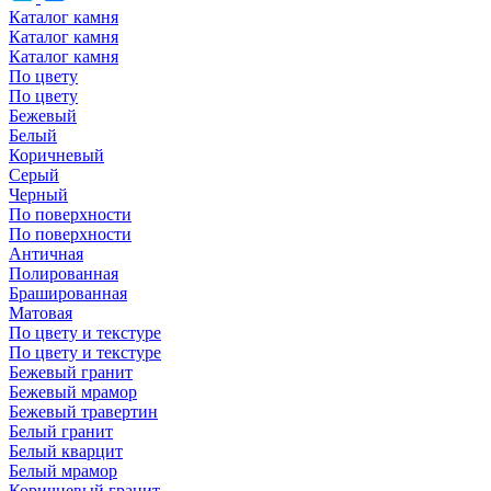
Каталог камня
Каталог камня
Каталог камня
По цвету
По цвету
Бежевый
Белый
Коричневый
Серый
Черный
По поверхности
По поверхности
Античная
Полированная
Брашированная
Матовая
По цвету и текстуре
По цвету и текстуре
Бежевый гранит
Бежевый мрамор
Бежевый травертин
Белый гранит
Белый кварцит
Белый мрамор
Коричневый гранит