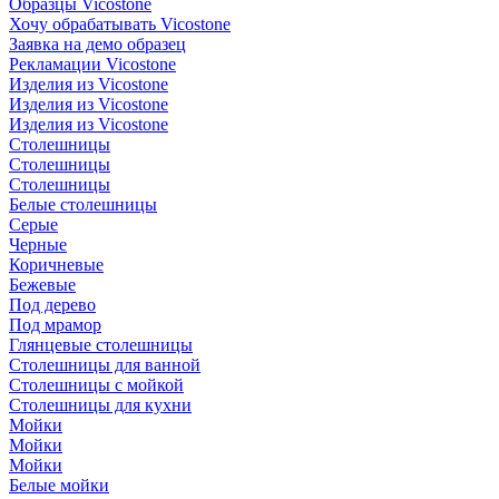
Образцы Vicostone
Хочу обрабатывать Vicostone
Заявка на демо образец
Рекламации Vicostone
Изделия из Vicostone
Изделия из Vicostone
Изделия из Vicostone
Столешницы
Столешницы
Столешницы
Белые столешницы
Серые
Черные
Коричневые
Бежевые
Под дерево
Под мрамор
Глянцевые столешницы
Столешницы для ванной
Столешницы с мойкой
Столешницы для кухни
Мойки
Мойки
Мойки
Белые мойки