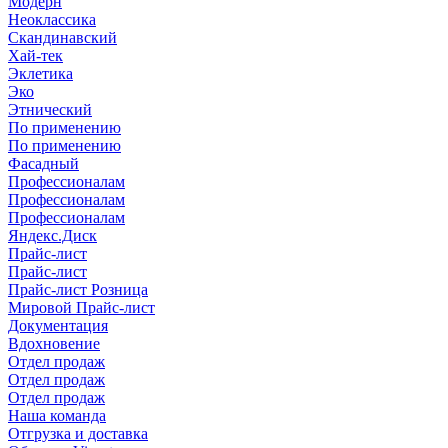
Модерн
Неоклассика
Скандинавский
Хай-тек
Эклетика
Эко
Этнический
По применению
По применению
Фасадный
Профессионалам
Профессионалам
Профессионалам
Яндекс.Диск
Прайс-лист
Прайс-лист
Прайс-лист Розница
Мировой Прайс-лист
Документация
Вдохновение
Отдел продаж
Отдел продаж
Отдел продаж
Наша команда
Отгрузка и доставка