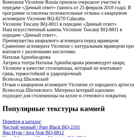
Компания Vicostone Russia приняла очередное участие в
передаче «Дачный ответ» (запись от 25 февраля 2018 года). В
программе оставлены положительные отзывы о кварцевом
агломерате Vicostone BQ-8270 Calacatta.
Vicostone Tuscany BQ-8811 в передаче «Дачный ответ»
Наш искусственный камень Vicostone Tuscany BQ-8811 в
передаче «Дачный ответ».
Преимущества кварцевого агломерата перед мрамором
Сравнение агломерата Vicostone с натуральным мрамором при
контакте с различными кислотами.
Наталья Аринбасарова
Актриса театра Наталья Аринбасарова рекомендует кварц
Vicostone в качестве столешницы, который не впитывает
грязь, термостойкий и ударопрочный.
Всеволод Шиловский
Отзыв о кварцевом агломерате Vicostone от народного артиста
Всеволода Шиловского. Материал который идеально
подходит для столешницы на кухне и стенового покрытия.
Популярные текстуры камней
Перейти в каталог
Чистый черный | Pure Black BQ-2101
Ява Нуар | Java Noir BQ-8812