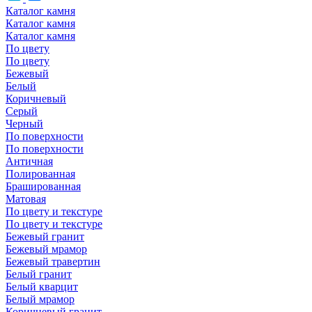
Каталог камня
Каталог камня
Каталог камня
По цвету
По цвету
Бежевый
Белый
Коричневый
Серый
Черный
По поверхности
По поверхности
Античная
Полированная
Брашированная
Матовая
По цвету и текстуре
По цвету и текстуре
Бежевый гранит
Бежевый мрамор
Бежевый травертин
Белый гранит
Белый кварцит
Белый мрамор
Коричневый гранит