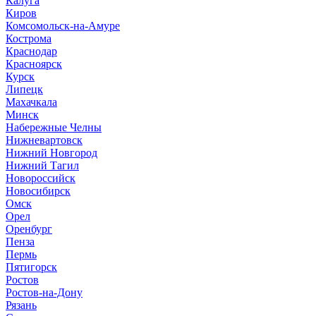
Калуга
Киров
Комсомольск-на-Амуре
Кострома
Краснодар
Красноярск
Курск
Липецк
Махачкала
Минск
Набережные Челны
Нижневартовск
Нижний Новгород
Нижний Тагил
Новороссийск
Новосибирск
Омск
Орел
Оренбург
Пенза
Пермь
Пятигорск
Ростов
Ростов-на-Дону
Рязань