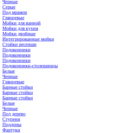
Черные
Серые
Под мрамор
Глянцевые
Мойки для ванной
Мойки для кухни
Мойки двойные
Интегрированные мойки
Стойки ресепшн
Подоконники
Подоконники
Подоконники
Подоконники-столешницы
Белые
Черные
Глянцевые
Барные стойки
Барные стойки
Барные стойки
Белые
Черные
Под дерево
Ступени
Поддоны
Фартуки