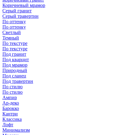
Коричневый мрамор
Серый гранит
Серый травертин
По оттенку
По оттенку
Светлый
Темный
По текстуре
По текстуре
Под гранит
Под кварцит
Под мрамор
Природный
Под сланец
Под травертин
По стилю
По стилю
Ампир
Ар-деко
Барокко
Кантри
Классика
Лофт
Минимализм