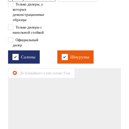
Только дилеры, у
которых
демонстрационные
образцы
Только дилеры с
напольной стойкой
Официальный
дилер
Салоны
Шоурумы
До ближайшего к вам салона:
0
км