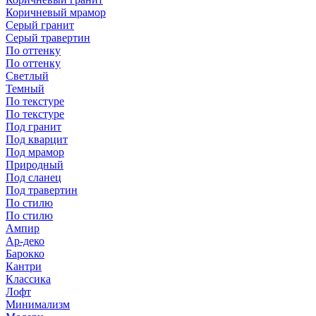
Коричневый мрамор
Серый гранит
Серый травертин
По оттенку
По оттенку
Светлый
Темный
По текстуре
По текстуре
Под гранит
Под кварцит
Под мрамор
Природный
Под сланец
Под травертин
По стилю
По стилю
Ампир
Ар-деко
Барокко
Кантри
Классика
Лофт
Минимализм