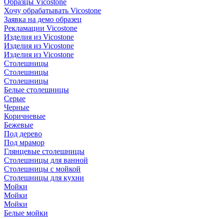
Образцы Vicostone
Хочу обрабатывать Vicostone
Заявка на демо образец
Рекламации Vicostone
Изделия из Vicostone
Изделия из Vicostone
Изделия из Vicostone
Столешницы
Столешницы
Столешницы
Белые столешницы
Серые
Черные
Коричневые
Бежевые
Под дерево
Под мрамор
Глянцевые столешницы
Столешницы для ванной
Столешницы с мойкой
Столешницы для кухни
Мойки
Мойки
Мойки
Белые мойки