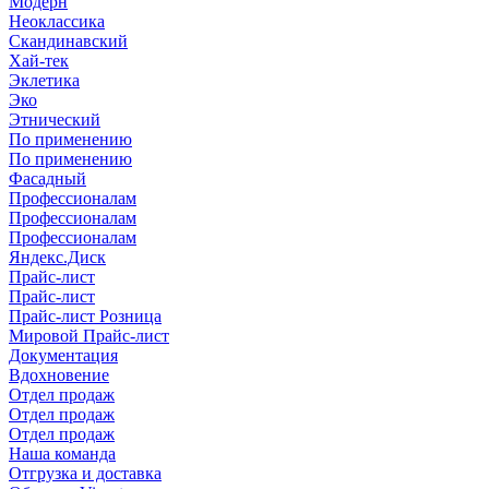
Модерн
Неоклассика
Скандинавский
Хай-тек
Эклетика
Эко
Этнический
По применению
По применению
Фасадный
Профессионалам
Профессионалам
Профессионалам
Яндекс.Диск
Прайс-лист
Прайс-лист
Прайс-лист Розница
Мировой Прайс-лист
Документация
Вдохновение
Отдел продаж
Отдел продаж
Отдел продаж
Наша команда
Отгрузка и доставка