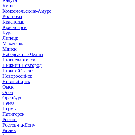
Калуга
Киров
Комсомольск-на-Амуре
Кострома
Краснодар
Красноярск
Курск
Липецк
Махачкала
Минск
Набережные Челны
Нижневартовск
Нижний Новгород
Нижний Тагил
Новороссийск
Новосибирск
Омск
Орел
Оренбург
Пенза
Пермь
Пятигорск
Ростов
Ростов-на-Дону
Рязань