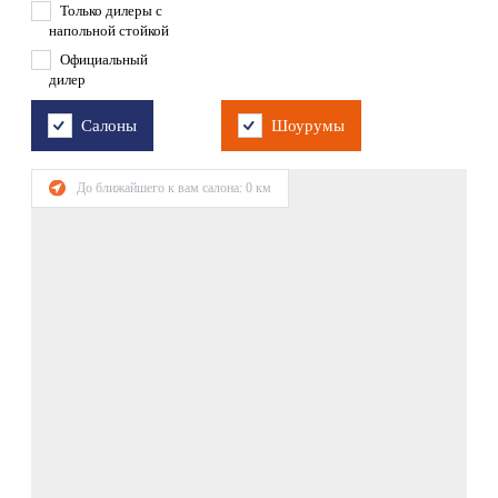
Только дилеры с
напольной стойкой
Официальный
дилер
Салоны
Шоурумы
До ближайшего к вам салона:
0
км