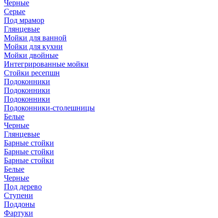
Черные
Серые
Под мрамор
Глянцевые
Мойки для ванной
Мойки для кухни
Мойки двойные
Интегрированные мойки
Стойки ресепшн
Подоконники
Подоконники
Подоконники
Подоконники-столешницы
Белые
Черные
Глянцевые
Барные стойки
Барные стойки
Барные стойки
Белые
Черные
Под дерево
Ступени
Поддоны
Фартуки