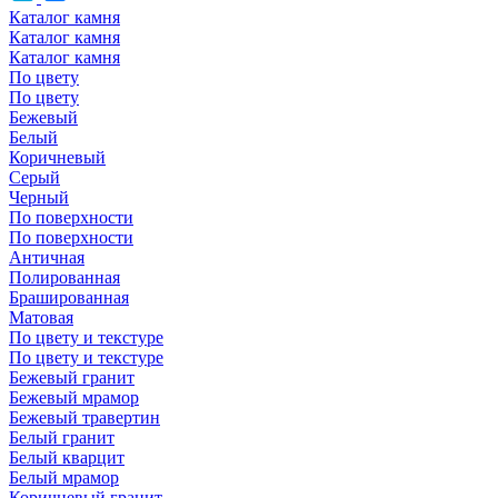
Каталог камня
Каталог камня
Каталог камня
По цвету
По цвету
Бежевый
Белый
Коричневый
Серый
Черный
По поверхности
По поверхности
Античная
Полированная
Брашированная
Матовая
По цвету и текстуре
По цвету и текстуре
Бежевый гранит
Бежевый мрамор
Бежевый травертин
Белый гранит
Белый кварцит
Белый мрамор
Коричневый гранит