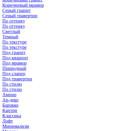
Коричневый мрамор
Серый гранит
Серый травертин
По оттенку
По оттенку
Светлый
Темный
По текстуре
По текстуре
Под гранит
Под кварцит
Под мрамор
Природный
Под сланец
Под травертин
По стилю
По стилю
Ампир
Ар-деко
Барокко
Кантри
Классика
Лофт
Минимализм