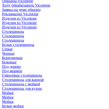
Образцы Vicostone
Хочу обрабатывать Vicostone
Заявка на демо образец
Рекламации Vicostone
Изделия из Vicostone
Изделия из Vicostone
Изделия из Vicostone
Столешницы
Столешницы
Столешницы
Белые столешницы
Серые
Черные
Коричневые
Бежевые
Под дерево
Под мрамор
Глянцевые столешницы
Столешницы для ванной
Столешницы с мойкой
Столешницы для кухни
Мойки
Мойки
Мойки
Белые мойки