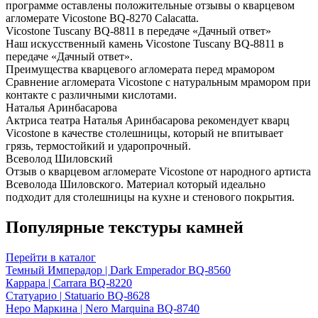
программе оставлены положительные отзывы о кварцевом
агломерате Vicostone BQ-8270 Calacatta.
Vicostone Tuscany BQ-8811 в передаче «Дачный ответ»
Наш искусственный камень Vicostone Tuscany BQ-8811 в
передаче «Дачный ответ».
Преимущества кварцевого агломерата перед мрамором
Сравнение агломерата Vicostone с натуральным мрамором при
контакте с различными кислотами.
Наталья Аринбасарова
Актриса театра Наталья Аринбасарова рекомендует кварц
Vicostone в качестве столешницы, который не впитывает
грязь, термостойкий и ударопрочный.
Всеволод Шиловский
Отзыв о кварцевом агломерате Vicostone от народного артиста
Всеволода Шиловского. Материал который идеально
подходит для столешницы на кухне и стенового покрытия.
Популярные текстуры камней
Перейти в каталог
Темный Имперадор | Dark Emperador BQ-8560
Каррара | Carrara BQ-8220
Статуарио | Statuario BQ-8628
Неро Маркина | Nero Marquina BQ-8740