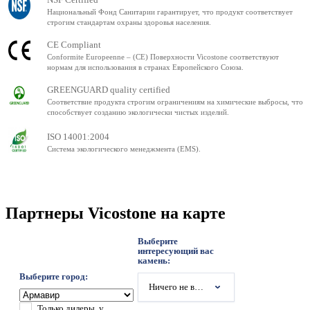
Национальный Фонд Санитарии гарантирует, что продукт соответствует
строгим стандартам охраны здоровья населения.
CE Compliant
Conformite Europeenne – (CE) Поверхности Vicostone соответствуют
нормам для использования в странах Европейского Союза.
GREENGUARD quality certified
Соответствие продукта строгим ограничениям на химические выбросы, что
способствует созданию экологически чистых изделий.
ISO 14001:2004
Система экологического менеджмента (EMS).
Партнеры Vicostone на карте
Выберите
интересующий вас
камень:
Выберите город:
Ничего не выбрано
Только дилеры, у