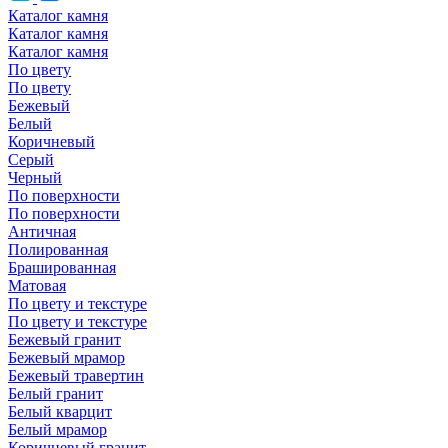
Каталог камня
Каталог камня
Каталог камня
По цвету
По цвету
Бежевый
Белый
Коричневый
Серый
Черный
По поверхности
По поверхности
Античная
Полированная
Брашированная
Матовая
По цвету и текстуре
По цвету и текстуре
Бежевый гранит
Бежевый мрамор
Бежевый травертин
Белый гранит
Белый кварцит
Белый мрамор
Коричневый гранит