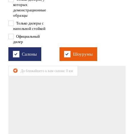
которых
демонстрационные
образцы
Только дилеры с
напольной стойкой
Официальный
дилер
Салоны
Шоурумы
До ближайшего к вам салона:
0
км