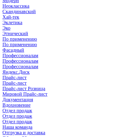
Модерн
Неоклассика
Скандинавский
Хай-тек
Эклетика
Эко
Этнический
По применению
По применению
Фасадный
Профессионалам
Профессионалам
Профессионалам
Яндекс.Диск
Прайс-лист
Прайс-лист
Прайс-лист Розница
Мировой Прайс-лист
Документация
Вдохновение
Отдел продаж
Отдел продаж
Отдел продаж
Наша команда
Отгрузка и доставка