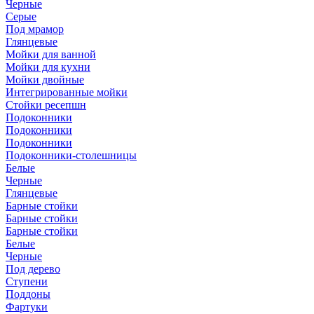
Черные
Серые
Под мрамор
Глянцевые
Мойки для ванной
Мойки для кухни
Мойки двойные
Интегрированные мойки
Стойки ресепшн
Подоконники
Подоконники
Подоконники
Подоконники-столешницы
Белые
Черные
Глянцевые
Барные стойки
Барные стойки
Барные стойки
Белые
Черные
Под дерево
Ступени
Поддоны
Фартуки