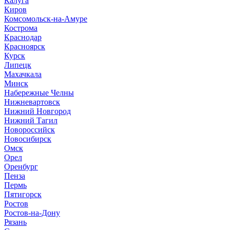
Калуга
Киров
Комсомольск-на-Амуре
Кострома
Краснодар
Красноярск
Курск
Липецк
Махачкала
Минск
Набережные Челны
Нижневартовск
Нижний Новгород
Нижний Тагил
Новороссийск
Новосибирск
Омск
Орел
Оренбург
Пенза
Пермь
Пятигорск
Ростов
Ростов-на-Дону
Рязань