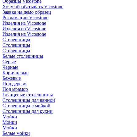
Образцы Vicostone
Хочу обрабатывать Vicostone
Заявка на демо образец
Рекламации Vicostone
Изделия из Vicostone
Изделия из Vicostone
Изделия из Vicostone
Столешницы
Столешницы
Столешницы
Белые столешницы
Серые
Черные
Коричневые
Бежевые
Под дерево
Под мрамор
Глянцевые столешницы
Столешницы для ванной
Столешницы с мойкой
Столешницы для кухни
Мойки
Мойки
Мойки
Белые мойки