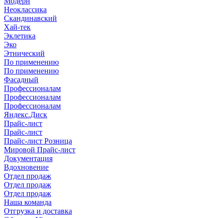
Модерн
Неоклассика
Скандинавский
Хай-тек
Эклетика
Эко
Этнический
По применению
По применению
Фасадный
Профессионалам
Профессионалам
Профессионалам
Яндекс.Диск
Прайс-лист
Прайс-лист
Прайс-лист Розница
Мировой Прайс-лист
Документация
Вдохновение
Отдел продаж
Отдел продаж
Отдел продаж
Наша команда
Отгрузка и доставка