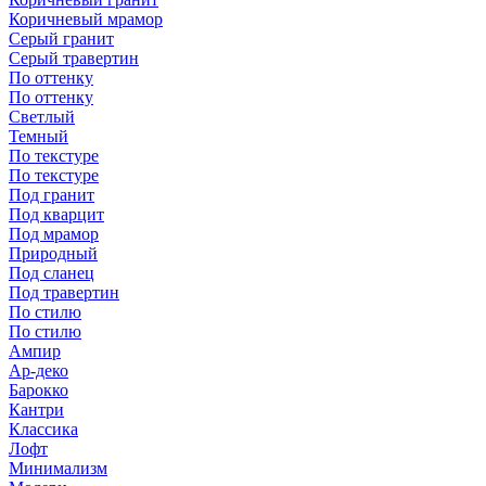
Коричневый мрамор
Серый гранит
Серый травертин
По оттенку
По оттенку
Светлый
Темный
По текстуре
По текстуре
Под гранит
Под кварцит
Под мрамор
Природный
Под сланец
Под травертин
По стилю
По стилю
Ампир
Ар-деко
Барокко
Кантри
Классика
Лофт
Минимализм