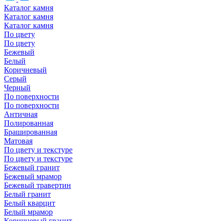
Каталог камня
Каталог камня
Каталог камня
По цвету
По цвету
Бежевый
Белый
Коричневый
Серый
Черный
По поверхности
По поверхности
Античная
Полированная
Брашированная
Матовая
По цвету и текстуре
По цвету и текстуре
Бежевый гранит
Бежевый мрамор
Бежевый травертин
Белый гранит
Белый кварцит
Белый мрамор
Коричневый гранит