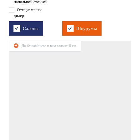
напольной стойкой
Официальный
дилер
Салоны
Шоурумы
До ближайшего к вам салона:
0
км