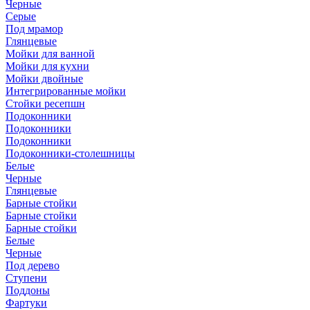
Черные
Серые
Под мрамор
Глянцевые
Мойки для ванной
Мойки для кухни
Мойки двойные
Интегрированные мойки
Стойки ресепшн
Подоконники
Подоконники
Подоконники
Подоконники-столешницы
Белые
Черные
Глянцевые
Барные стойки
Барные стойки
Барные стойки
Белые
Черные
Под дерево
Ступени
Поддоны
Фартуки