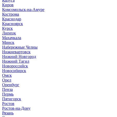
Калуга
Киров
Комсомольск-на-Амуре
Кострома
Краснодар
Красноярск
Курск
Липецк
Махачкала
Минск
Набережные Челны
Нижневартовск
Нижний Новгород
Нижний Тагил
Новороссийск
Новосибирск
Омск
Орел
Оренбург
Пенза
Пермь
Пятигорск
Ростов
Ростов-на-Дону
Рязань