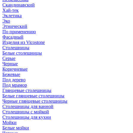
Скандинавский
Хай-тек
Эклетика
Эко
Этнический
По применению
Фасадный
Изделия из Vicostone
Столешницы
Белые столешницы
Серые
Черные
Коричневые
Бежевые
Под дерево
Под мрамор
Глянцевые столешницы
Белые глянцевые столешницы
Черные глянцевые столешницы
Столешницы для ванной
Столешницы с мойкой
Столешницы для кухни
Мойки
Белые мойки