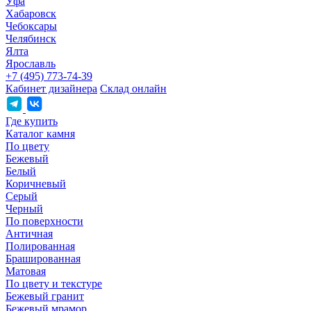
Уфа
Хабаровск
Чебоксары
Челябинск
Ялта
Ярославль
+7 (495) 773-74-39
Кабинет дизайнера
Склад онлайн
Где купить
Каталог камня
По цвету
Бежевый
Белый
Коричневый
Серый
Черный
По поверхности
Античная
Полированная
Брашированная
Матовая
По цвету и текстуре
Бежевый гранит
Бежевый мрамор