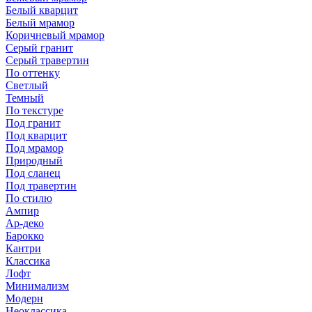
Белый кварцит
Белый мрамор
Коричневый мрамор
Серый гранит
Серый травертин
По оттенку
Светлый
Темный
По текстуре
Под гранит
Под кварцит
Под мрамор
Природный
Под сланец
Под травертин
По стилю
Ампир
Ар-деко
Барокко
Кантри
Классика
Лофт
Минимализм
Модерн
Неоклассика