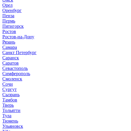
Орел
Оренбург
Пенза
Пермь
Пятигорск
Ростов
Ростов-на-Дону
Рязань
Самара
Санкт Петербург
Саранск
Саратов
Севастополь
Симферополь
Смоленск
Сочи
Сургут
Сызрань
Тамбов
Тверь
Тольятти
Тула
Тюмень
Ульяновск