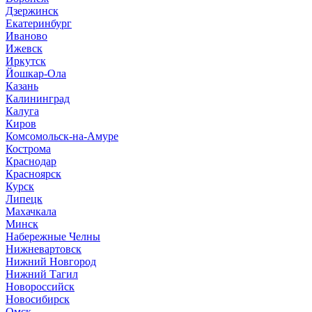
Дзержинск
Екатеринбург
Иваново
Ижевск
Иркутск
Йошкар-Ола
Казань
Калининград
Калуга
Киров
Комсомольск-на-Амуре
Кострома
Краснодар
Красноярск
Курск
Липецк
Махачкала
Минск
Набережные Челны
Нижневартовск
Нижний Новгород
Нижний Тагил
Новороссийск
Новосибирск
Омск