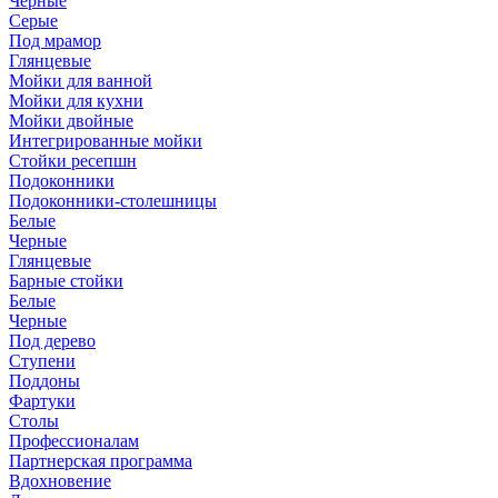
Черные
Серые
Под мрамор
Глянцевые
Мойки для ванной
Мойки для кухни
Мойки двойные
Интегрированные мойки
Стойки ресепшн
Подоконники
Подоконники-столешницы
Белые
Черные
Глянцевые
Барные стойки
Белые
Черные
Под дерево
Ступени
Поддоны
Фартуки
Столы
Профессионалам
Партнерская программа
Вдохновение