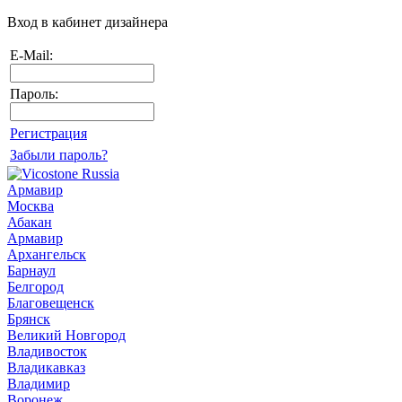
Вход в кабинет дизайнера
E-Mail:
Пароль:
Регистрация
Забыли пароль?
Армавир
Москва
Абакан
Армавир
Архангельск
Барнаул
Белгород
Благовещенск
Брянск
Великий Новгород
Владивосток
Владикавказ
Владимир
Воронеж