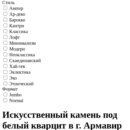
Стиль
Ампир
Ар-деко
Барокко
Кантри
Классика
Лофт
Минимализм
Модерн
Неоклассика
Скандинавский
Хай-тек
Эклектика
Эко
Этнический
Формат
Jumbo
Normal
Искусственный камень под
белый кварцит в г. Армавир