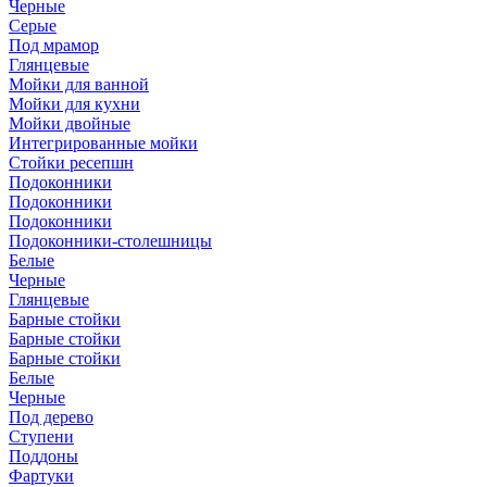
Черные
Серые
Под мрамор
Глянцевые
Мойки для ванной
Мойки для кухни
Мойки двойные
Интегрированные мойки
Стойки ресепшн
Подоконники
Подоконники
Подоконники
Подоконники-столешницы
Белые
Черные
Глянцевые
Барные стойки
Барные стойки
Барные стойки
Белые
Черные
Под дерево
Ступени
Поддоны
Фартуки