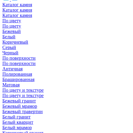
Каталог камня
Каталог камня
Каталог камня
По цвету
По цвету
Бежевый
Белый
Коричневый
Серый
Черный
По поверхности
По поверхности
Античная
Полированная
Брашированная
Матовая
По цвету и текстуре
По цвету и текстуре
Бежевый гранит
Бежевый мрамор
Бежевый травертин
Белый гранит
Белый кварцит
Белый мрамор
Коричневый гранит