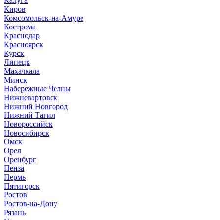
Калуга
Киров
Комсомольск-на-Амуре
Кострома
Краснодар
Красноярск
Курск
Липецк
Махачкала
Минск
Набережные Челны
Нижневартовск
Нижний Новгород
Нижний Тагил
Новороссийск
Новосибирск
Омск
Орел
Оренбург
Пенза
Пермь
Пятигорск
Ростов
Ростов-на-Дону
Рязань