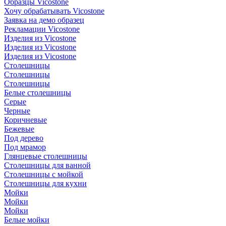
Образцы Vicostone
Хочу обрабатывать Vicostone
Заявка на демо образец
Рекламации Vicostone
Изделия из Vicostone
Изделия из Vicostone
Изделия из Vicostone
Столешницы
Столешницы
Столешницы
Белые столешницы
Серые
Черные
Коричневые
Бежевые
Под дерево
Под мрамор
Глянцевые столешницы
Столешницы для ванной
Столешницы с мойкой
Столешницы для кухни
Мойки
Мойки
Мойки
Белые мойки