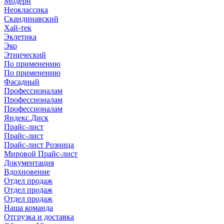
Модерн
Неоклассика
Скандинавский
Хай-тек
Эклетика
Эко
Этнический
По применению
По применению
Фасадный
Профессионалам
Профессионалам
Профессионалам
Яндекс.Диск
Прайс-лист
Прайс-лист
Прайс-лист Розница
Мировой Прайс-лист
Документация
Вдохновение
Отдел продаж
Отдел продаж
Отдел продаж
Наша команда
Отгрузка и доставка