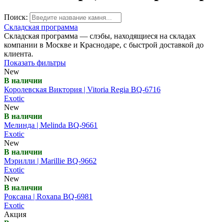
Поиск:
Складская программа
Складская программа — слэбы, находящиеся на складах
компании в Москве и Краснодаре, с быстрой доставкой до
клиента.
Показать фильтры
New
В наличии
Королевская Виктория | Vitoria Regia BQ-6716
Exotic
New
В наличии
Мелинда | Melinda BQ-9661
Exotic
New
В наличии
Мэрилли | Marillie BQ-9662
Exotic
New
В наличии
Роксана | Roxana BQ-6981
Exotic
Акция