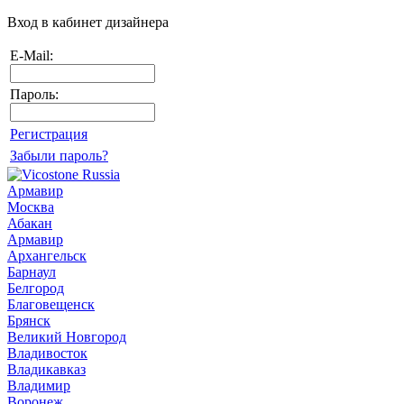
Вход в кабинет дизайнера
E-Mail:
Пароль:
Регистрация
Забыли пароль?
Армавир
Москва
Абакан
Армавир
Архангельск
Барнаул
Белгород
Благовещенск
Брянск
Великий Новгород
Владивосток
Владикавказ
Владимир
Воронеж