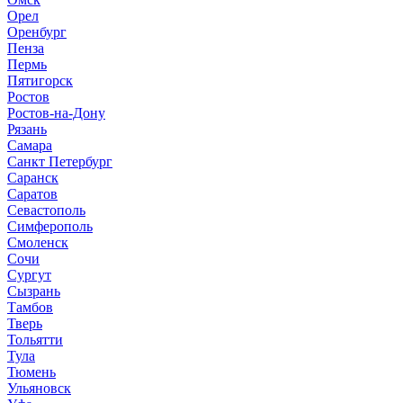
Орел
Оренбург
Пенза
Пермь
Пятигорск
Ростов
Ростов-на-Дону
Рязань
Самара
Санкт Петербург
Саранск
Саратов
Севастополь
Симферополь
Смоленск
Сочи
Сургут
Сызрань
Тамбов
Тверь
Тольятти
Тула
Тюмень
Ульяновск