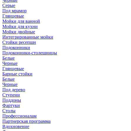
Черные
Серые
Под мрамор
Глянцевые
Мойки для ванной
Мойки для кухни
Мойки двойные
Интегрированные мойки
Стойки ресепшн
Подоконники
Подоконники-столешницы
Белые
Черные
Глянцевые
Барные стойки
Белые
Черные
Под дерево
Ступени
Поддоны
Фартуки
Столы
Профессионалам
Партнерская программа
Вдохновение