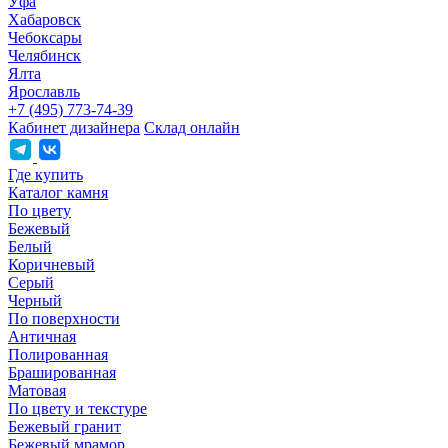
Уфа
Хабаровск
Чебоксары
Челябинск
Ялта
Ярославль
+7 (495) 773-74-39
Кабинет дизайнера
Склад онлайн
Где купить
Каталог камня
По цвету
Бежевый
Белый
Коричневый
Серый
Черный
По поверхности
Античная
Полированная
Брашированная
Матовая
По цвету и текстуре
Бежевый гранит
Бежевый мрамор