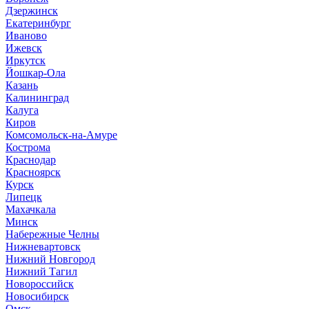
Дзержинск
Екатеринбург
Иваново
Ижевск
Иркутск
Йошкар-Ола
Казань
Калининград
Калуга
Киров
Комсомольск-на-Амуре
Кострома
Краснодар
Красноярск
Курск
Липецк
Махачкала
Минск
Набережные Челны
Нижневартовск
Нижний Новгород
Нижний Тагил
Новороссийск
Новосибирск
Омск