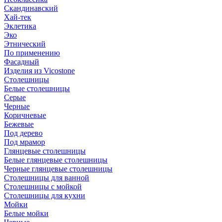
Скандинавский
Хай-тек
Эклетика
Эко
Этнический
По применению
Фасадный
Изделия из Vicostone
Столешницы
Белые столешницы
Серые
Черные
Коричневые
Бежевые
Под дерево
Под мрамор
Глянцевые столешницы
Белые глянцевые столешницы
Черные глянцевые столешницы
Столешницы для ванной
Столешницы с мойкой
Столешницы для кухни
Мойки
Белые мойки