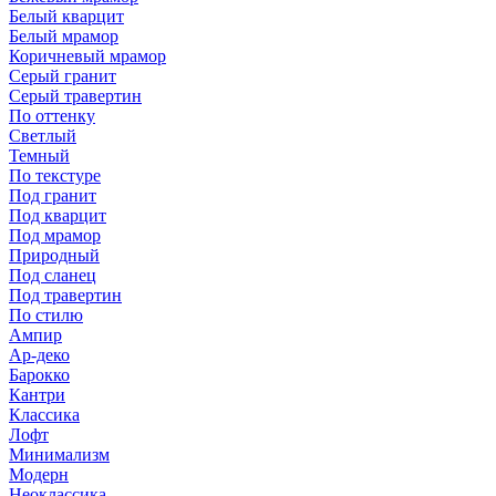
Белый кварцит
Белый мрамор
Коричневый мрамор
Серый гранит
Серый травертин
По оттенку
Светлый
Темный
По текстуре
Под гранит
Под кварцит
Под мрамор
Природный
Под сланец
Под травертин
По стилю
Ампир
Ар-деко
Барокко
Кантри
Классика
Лофт
Минимализм
Модерн
Неоклассика