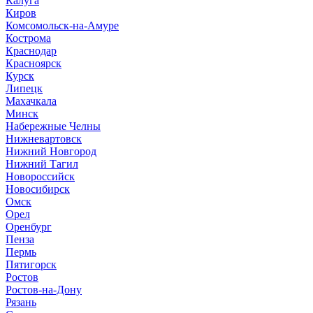
Калуга
Киров
Комсомольск-на-Амуре
Кострома
Краснодар
Красноярск
Курск
Липецк
Махачкала
Минск
Набережные Челны
Нижневартовск
Нижний Новгород
Нижний Тагил
Новороссийск
Новосибирск
Омск
Орел
Оренбург
Пенза
Пермь
Пятигорск
Ростов
Ростов-на-Дону
Рязань