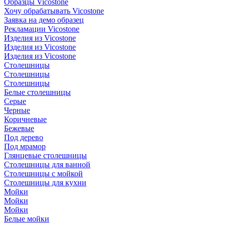
Образцы Vicostone
Хочу обрабатывать Vicostone
Заявка на демо образец
Рекламации Vicostone
Изделия из Vicostone
Изделия из Vicostone
Изделия из Vicostone
Столешницы
Столешницы
Столешницы
Белые столешницы
Серые
Черные
Коричневые
Бежевые
Под дерево
Под мрамор
Глянцевые столешницы
Столешницы для ванной
Столешницы с мойкой
Столешницы для кухни
Мойки
Мойки
Мойки
Белые мойки