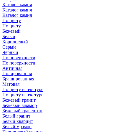
Каталог камня
Каталог камня
Каталог камня
По цвету
По цвету
Бежевый
Белый
Коричневый
Серый
Черный
По поверхности
По поверхности
Античная
Полированная
Брашированная
Матовая
По цвету и текстуре
По цвету и текстуре
Бежевый гранит
Бежевый мрамор
Бежевый травертин
Белый гранит
Белый кварцит
Белый мрамор
Коричневый гранит