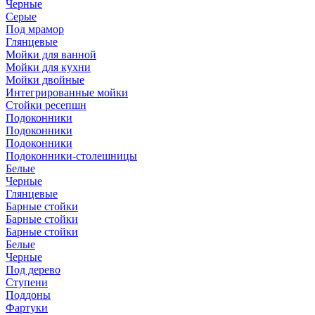
Черные
Серые
Под мрамор
Глянцевые
Мойки для ванной
Мойки для кухни
Мойки двойные
Интегрированные мойки
Стойки ресепшн
Подоконники
Подоконники
Подоконники
Подоконники-столешницы
Белые
Черные
Глянцевые
Барные стойки
Барные стойки
Барные стойки
Белые
Черные
Под дерево
Ступени
Поддоны
Фартуки