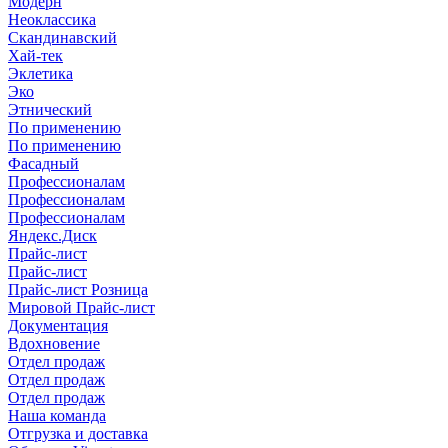
Модерн
Неоклассика
Скандинавский
Хай-тек
Эклетика
Эко
Этнический
По применению
По применению
Фасадный
Профессионалам
Профессионалам
Профессионалам
Яндекс.Диск
Прайс-лист
Прайс-лист
Прайс-лист Розница
Мировой Прайс-лист
Документация
Вдохновение
Отдел продаж
Отдел продаж
Отдел продаж
Наша команда
Отгрузка и доставка