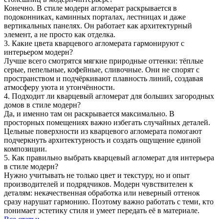
Конечно. В стиле модерн агломерат раскрывается в
подоконниках, каминных порталах, лестницах и даже
вертикальных панелях. Он работает как архитектурный
элемент, а не просто как отделка.
3. Какие цвета кварцевого агломерата гармонируют с
интерьером модерн?
Лучше всего смотрятся мягкие природные оттенки: тёплые
серые, пепельные, кофейные, сливочные. Они не спорят с
пространством и подчёркивают плавность линий, создавая
атмосферу уюта и утончённости.
4. Подходит ли кварцевый агломерат для больших загородных
домов в стиле модерн?
Да, и именно там он раскрывается максимально. В
просторных помещениях важно избегать случайных деталей.
Цельные поверхности из кварцевого агломерата помогают
подчеркнуть архитектурность и создать ощущение единой
композиции.
5. Как правильно выбрать кварцевый агломерат для интерьера
в стиле модерн?
Нужно учитывать не только цвет и текстуру, но и опыт
производителей и подрядчиков. Модерн чувствителен к
деталям: некачественная обработка или неверный оттенок
сразу нарушат гармонию. Поэтому важно работать с теми, кто
понимает эстетику стиля и умеет передать её в материале.