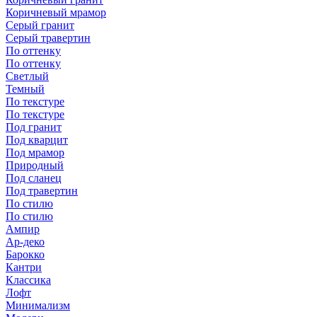
Коричневый мрамор
Серый гранит
Серый травертин
По оттенку
По оттенку
Светлый
Темный
По текстуре
По текстуре
Под гранит
Под кварцит
Под мрамор
Природный
Под сланец
Под травертин
По стилю
По стилю
Ампир
Ар-деко
Барокко
Кантри
Классика
Лофт
Минимализм