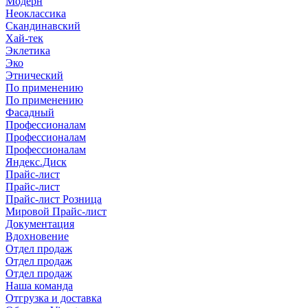
Модерн
Неоклассика
Скандинавский
Хай-тек
Эклетика
Эко
Этнический
По применению
По применению
Фасадный
Профессионалам
Профессионалам
Профессионалам
Яндекс.Диск
Прайс-лист
Прайс-лист
Прайс-лист Розница
Мировой Прайс-лист
Документация
Вдохновение
Отдел продаж
Отдел продаж
Отдел продаж
Наша команда
Отгрузка и доставка