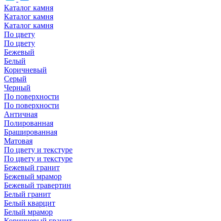
Каталог камня
Каталог камня
Каталог камня
По цвету
По цвету
Бежевый
Белый
Коричневый
Серый
Черный
По поверхности
По поверхности
Античная
Полированная
Брашированная
Матовая
По цвету и текстуре
По цвету и текстуре
Бежевый гранит
Бежевый мрамор
Бежевый травертин
Белый гранит
Белый кварцит
Белый мрамор
Коричневый гранит