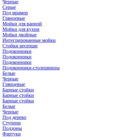
Черные
Серые
Под мрамор
Глянцевые
Мойки для ванной
Мойки для кухни
Мойки двойные
Интегрированные мойки
Стойки ресепшн
Подоконники
Подоконники
Подоконники
Подоконники-столешницы
Белые
Черные
Глянцевые
Барные стойки
Барные стойки
Барные стойки
Белые
Черные
Под дерево
Ступени
Поддоны
Фартуки