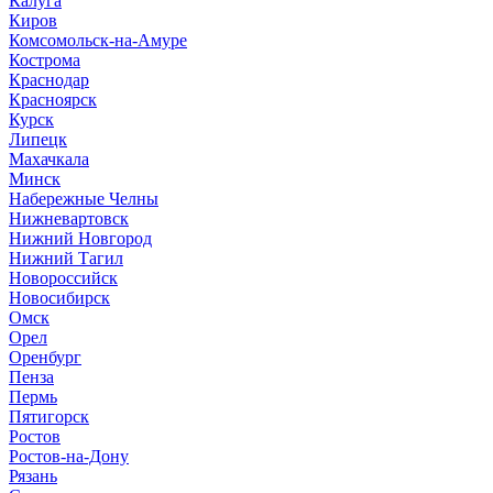
Калуга
Киров
Комсомольск-на-Амуре
Кострома
Краснодар
Красноярск
Курск
Липецк
Махачкала
Минск
Набережные Челны
Нижневартовск
Нижний Новгород
Нижний Тагил
Новороссийск
Новосибирск
Омск
Орел
Оренбург
Пенза
Пермь
Пятигорск
Ростов
Ростов-на-Дону
Рязань