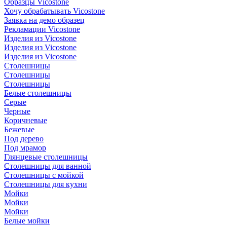
Образцы Vicostone
Хочу обрабатывать Vicostone
Заявка на демо образец
Рекламации Vicostone
Изделия из Vicostone
Изделия из Vicostone
Изделия из Vicostone
Столешницы
Столешницы
Столешницы
Белые столешницы
Серые
Черные
Коричневые
Бежевые
Под дерево
Под мрамор
Глянцевые столешницы
Столешницы для ванной
Столешницы с мойкой
Столешницы для кухни
Мойки
Мойки
Мойки
Белые мойки