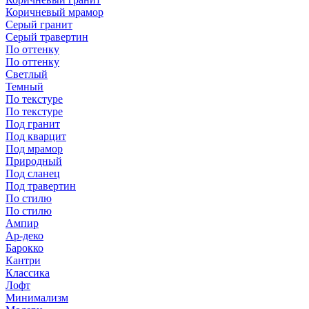
Коричневый мрамор
Серый гранит
Серый травертин
По оттенку
По оттенку
Светлый
Темный
По текстуре
По текстуре
Под гранит
Под кварцит
Под мрамор
Природный
Под сланец
Под травертин
По стилю
По стилю
Ампир
Ар-деко
Барокко
Кантри
Классика
Лофт
Минимализм