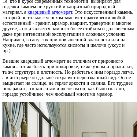
Те, кто в курсе современных технологий, выбирают для
отделки камнем не хрупкий и капризный природный
материал, а
кварцевый агломерат
. Это искусственный камень,
который не только с успехом заменяет практически любой
естественный - гранит, мрамор, кварцит, травертин и многие
другие, - но и является намного более стойким и долговечным
даже при интенсивной эксплуатации в сложных условиях.
Например, в санузлах при повышенной влажности или на
кухне, где часто используются кислоты и щелочи (уксус и
пр.).
Внешне кварцевый агломерат не отличим от природного
камня - тот же блеск при полировке, те же узоры и прожилки,
та же структура и плотность. Но работать с ним гораздо легче,
а в интерьере он дольше сохраняет первозданный вид. Он не
выцветает на солнце, не теряет яркости и сияния. Его труднее
поцарапать, а к кислотам и щелочам он, как было сказано,
гораздо устойчивее, чем любимый многими мрамор.