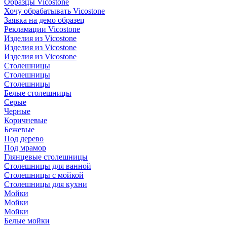
Образцы Vicostone
Хочу обрабатывать Vicostone
Заявка на демо образец
Рекламации Vicostone
Изделия из Vicostone
Изделия из Vicostone
Изделия из Vicostone
Столешницы
Столешницы
Столешницы
Белые столешницы
Серые
Черные
Коричневые
Бежевые
Под дерево
Под мрамор
Глянцевые столешницы
Столешницы для ванной
Столешницы с мойкой
Столешницы для кухни
Мойки
Мойки
Мойки
Белые мойки