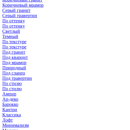
Коричневый мрамор
Серый гранит
Серый травертин
По оттенку
По оттенку
Светлый
Темный
По текстуре
По текстуре
Под гранит
Под кварцит
Под мрамор
Природный
Под сланец
Под травертин
По стилю
По стилю
Ампир
Ар-деко
Барокко
Кантри
Классика
Лофт
Минимализм