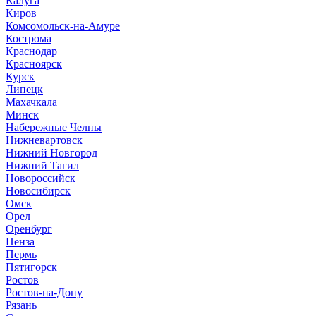
Калуга
Киров
Комсомольск-на-Амуре
Кострома
Краснодар
Красноярск
Курск
Липецк
Махачкала
Минск
Набережные Челны
Нижневартовск
Нижний Новгород
Нижний Тагил
Новороссийск
Новосибирск
Омск
Орел
Оренбург
Пенза
Пермь
Пятигорск
Ростов
Ростов-на-Дону
Рязань