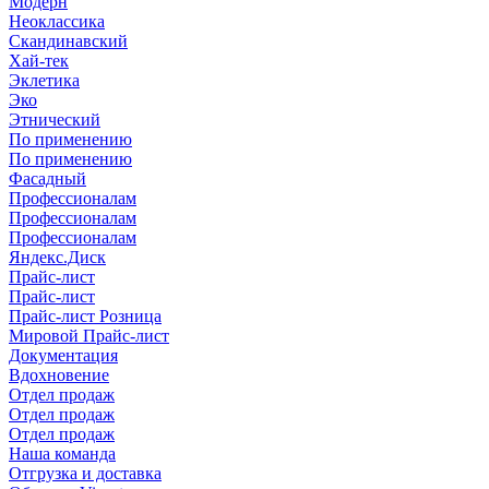
Модерн
Неоклассика
Скандинавский
Хай-тек
Эклетика
Эко
Этнический
По применению
По применению
Фасадный
Профессионалам
Профессионалам
Профессионалам
Яндекс.Диск
Прайс-лист
Прайс-лист
Прайс-лист Розница
Мировой Прайс-лист
Документация
Вдохновение
Отдел продаж
Отдел продаж
Отдел продаж
Наша команда
Отгрузка и доставка