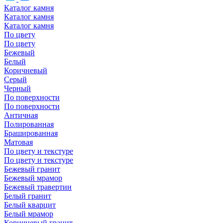
Каталог камня
Каталог камня
Каталог камня
По цвету
По цвету
Бежевый
Белый
Коричневый
Серый
Черный
По поверхности
По поверхности
Античная
Полированная
Брашированная
Матовая
По цвету и текстуре
По цвету и текстуре
Бежевый гранит
Бежевый мрамор
Бежевый травертин
Белый гранит
Белый кварцит
Белый мрамор
Коричневый гранит