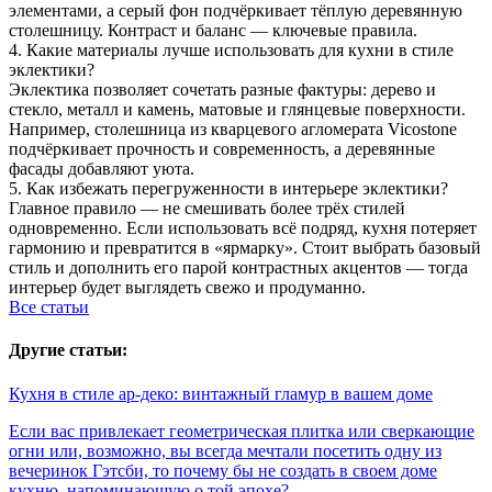
элементами, а серый фон подчёркивает тёплую деревянную
столешницу. Контраст и баланс — ключевые правила.
4. Какие материалы лучше использовать для кухни в стиле
эклектики?
Эклектика позволяет сочетать разные фактуры: дерево и
стекло, металл и камень, матовые и глянцевые поверхности.
Например, столешница из кварцевого агломерата Vicostone
подчёркивает прочность и современность, а деревянные
фасады добавляют уюта.
5. Как избежать перегруженности в интерьере эклектики?
Главное правило — не смешивать более трёх стилей
одновременно. Если использовать всё подряд, кухня потеряет
гармонию и превратится в «ярмарку». Стоит выбрать базовый
стиль и дополнить его парой контрастных акцентов — тогда
интерьер будет выглядеть свежо и продуманно.
Все статьи
Другие статьи:
Кухня в стиле ар-деко: винтажный гламур в вашем доме
Если вас привлекает геометрическая плитка или сверкающие
огни или, возможно, вы всегда мечтали посетить одну из
вечеринок Гэтсби, то почему бы не создать в своем доме
кухню, напоминающую о той эпохе?