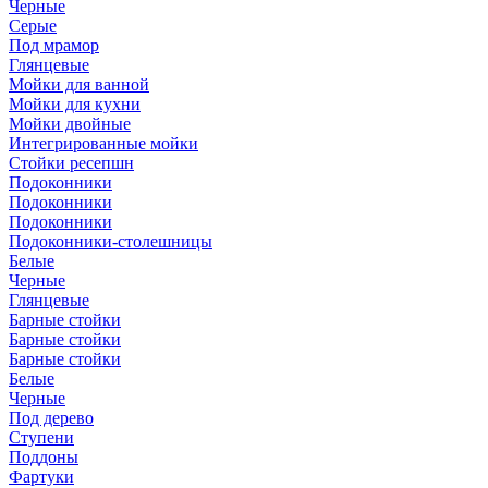
Черные
Серые
Под мрамор
Глянцевые
Мойки для ванной
Мойки для кухни
Мойки двойные
Интегрированные мойки
Стойки ресепшн
Подоконники
Подоконники
Подоконники
Подоконники-столешницы
Белые
Черные
Глянцевые
Барные стойки
Барные стойки
Барные стойки
Белые
Черные
Под дерево
Ступени
Поддоны
Фартуки