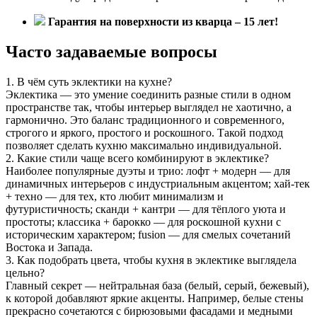
Гарантия на поверхности из кварца – 15 лет!
Часто задаваемые вопросы
1. В чём суть эклектики на кухне?
Эклектика — это умение соединить разные стили в одном
пространстве так, чтобы интерьер выглядел не хаотично, а
гармонично. Это баланс традиционного и современного,
строгого и яркого, простого и роскошного. Такой подход
позволяет сделать кухню максимально индивидуальной.
2. Какие стили чаще всего комбинируют в эклектике?
Наиболее популярные дуэты и трио: лофт + модерн — для
динамичных интерьеров с индустриальным акцентом; хай-тек
+ техно — для тех, кто любит минимализм и
футуристичность; сканди + кантри — для тёплого уюта и
простоты; классика + барокко — для роскошной кухни с
историческим характером; fusion — для смелых сочетаний
Востока и Запада.
3. Как подобрать цвета, чтобы кухня в эклектике выглядела
цельно?
Главный секрет — нейтральная база (белый, серый, бежевый),
к которой добавляют яркие акценты. Например, белые стены
прекрасно сочетаются с бирюзовыми фасадами и медными