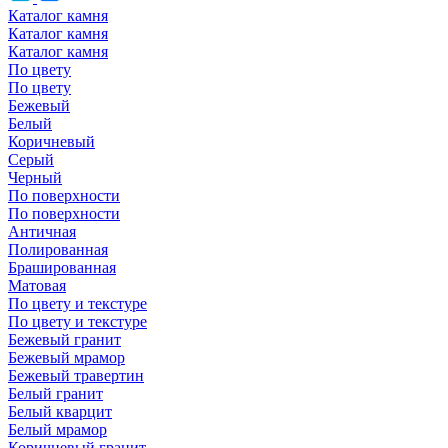
Каталог камня
Каталог камня
Каталог камня
По цвету
По цвету
Бежевый
Белый
Коричневый
Серый
Черный
По поверхности
По поверхности
Античная
Полированная
Брашированная
Матовая
По цвету и текстуре
По цвету и текстуре
Бежевый гранит
Бежевый мрамор
Бежевый травертин
Белый гранит
Белый кварцит
Белый мрамор
Коричневый гранит