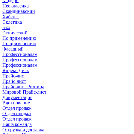
Модерн
Неоклассика
Скандинавский
Хай-тек
Эклетика
Эко
Этнический
По применению
По применению
Фасадный
Профессионалам
Профессионалам
Профессионалам
Яндекс.Диск
Прайс-лист
Прайс-лист
Прайс-лист Розница
Мировой Прайс-лист
Документация
Вдохновение
Отдел продаж
Отдел продаж
Отдел продаж
Наша команда
Отгрузка и доставка