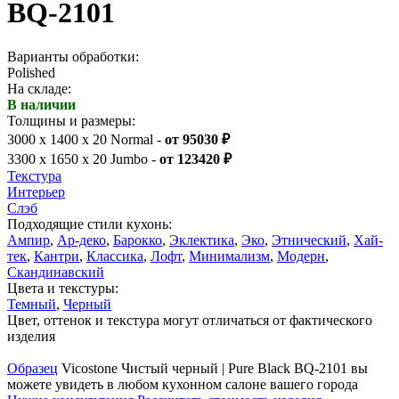
BQ-2101
Варианты обработки:
Polished
На складе:
В наличии
Толщины и размеры:
3000 x 1400 x 20 Normal -
от 95030 ₽
3300 x 1650 x 20 Jumbo -
от 123420 ₽
Текстура
Интерьер
Слэб
Подходящие стили кухонь:
Ампир
,
Ар-деко
,
Барокко
,
Эклектика
,
Эко
,
Этнический
,
Хай-
тек
,
Кантри
,
Классика
,
Лофт
,
Минимализм
,
Модерн
,
Скандинавский
Цвета и текстуры:
Темный
,
Черный
Цвет, оттенок и текстура могут отличаться от фактического
изделия
Образец
Vicostone Чистый черный | Pure Black BQ-2101 вы
можете увидеть в любом кухонном салоне вашего города