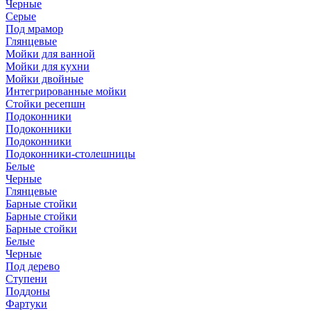
Черные
Серые
Под мрамор
Глянцевые
Мойки для ванной
Мойки для кухни
Мойки двойные
Интегрированные мойки
Стойки ресепшн
Подоконники
Подоконники
Подоконники
Подоконники-столешницы
Белые
Черные
Глянцевые
Барные стойки
Барные стойки
Барные стойки
Белые
Черные
Под дерево
Ступени
Поддоны
Фартуки