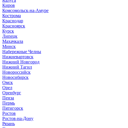
Калуга
Киров
Комсомольск-на-Амуре
Кострома
Краснодар
Красноярск
Курск
Липецк
Махачкала
Минск
Набережные Челны
Нижневартовск
Нижний Новгород
Нижний Тагил
Новороссийск
Новосибирск
Омск
Орел
Оренбург
Пенза
Пермь
Пятигорск
Ростов
Ростов-на-Дону
Рязань