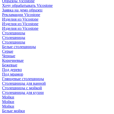
Образцы Vicostone
Хочу обрабатывать Vicostone
Заявка на демо образец
Рекламации Vicostone
Изделия из Vicostone
Изделия из Vicostone
Изделия из Vicostone
Столешницы
Столешницы
Столешницы
Белые столешницы
Серые
Черные
Коричневые
Бежевые
Под дерево
Под мрамор
Глянцевые столешницы
Столешницы для ванной
Столешницы с мойкой
Столешницы для кухни
Мойки
Мойки
Мойки
Белые мойки