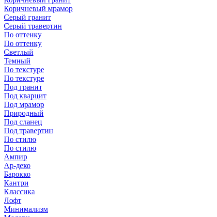
Коричневый мрамор
Серый гранит
Серый травертин
По оттенку
По оттенку
Светлый
Темный
По текстуре
По текстуре
Под гранит
Под кварцит
Под мрамор
Природный
Под сланец
Под травертин
По стилю
По стилю
Ампир
Ар-деко
Барокко
Кантри
Классика
Лофт
Минимализм