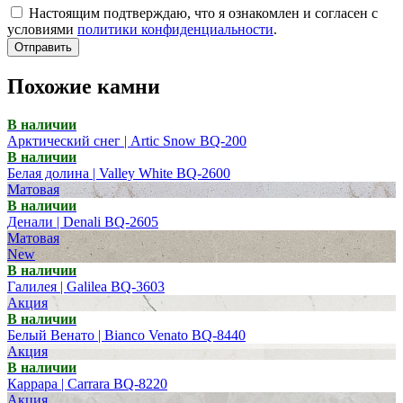
Настоящим подтверждаю, что я ознакомлен и согласен с
условиями
политики конфиденциальности
.
Отправить
Похожие камни
В наличии
Арктический снег | Artic Snow BQ-200
В наличии
Белая долина | Valley White BQ-2600
Матовая
В наличии
Денали | Denali BQ-2605
Матовая
New
В наличии
Галилея | Galilea BQ-3603
Акция
В наличии
Белый Венато | Bianco Venato BQ-8440
Акция
В наличии
Каррара | Carrara BQ-8220
Акция