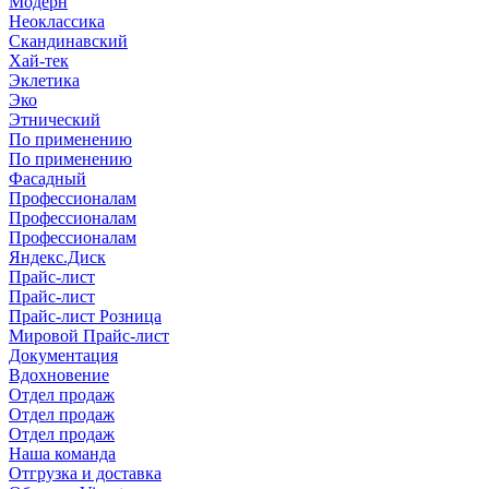
Модерн
Неоклассика
Скандинавский
Хай-тек
Эклетика
Эко
Этнический
По применению
По применению
Фасадный
Профессионалам
Профессионалам
Профессионалам
Яндекс.Диск
Прайс-лист
Прайс-лист
Прайс-лист Розница
Мировой Прайс-лист
Документация
Вдохновение
Отдел продаж
Отдел продаж
Отдел продаж
Наша команда
Отгрузка и доставка