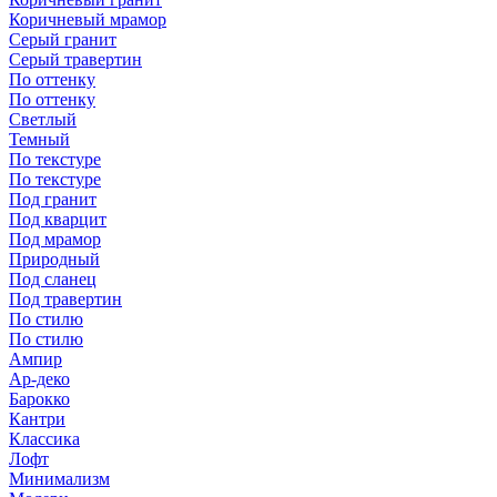
Коричневый мрамор
Серый гранит
Серый травертин
По оттенку
По оттенку
Светлый
Темный
По текстуре
По текстуре
Под гранит
Под кварцит
Под мрамор
Природный
Под сланец
Под травертин
По стилю
По стилю
Ампир
Ар-деко
Барокко
Кантри
Классика
Лофт
Минимализм