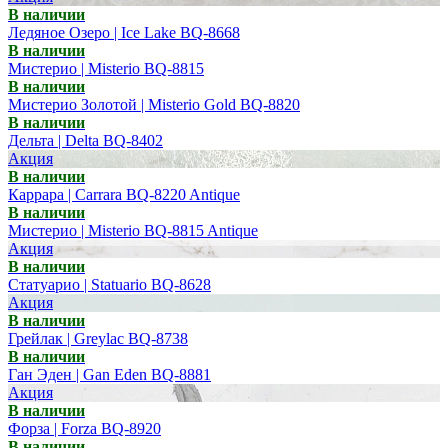
В наличии
Ледяное Озеро | Ice Lake BQ-8668
В наличии
Мистерио | Misterio BQ-8815
В наличии
Мистерио Золотой | Misterio Gold BQ-8820
В наличии
Дельта | Delta BQ-8402
Акция
В наличии
Каррара | Carrara BQ-8220 Antique
В наличии
Мистерио | Misterio BQ-8815 Antique
Акция
В наличии
Статуарио | Statuario BQ-8628
Акция
В наличии
Грейлак | Greylac BQ-8738
В наличии
Ган Эден | Gan Eden BQ-8881
Акция
В наличии
Форза | Forza BQ-8920
В наличии