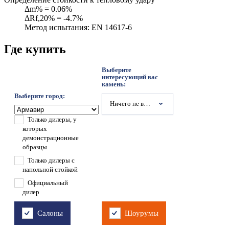
Δm% = 0.06%
ΔRf,20% = -4.7%
Метод испытания: EN 14617-6
Где купить
Выберите
интересующий вас
камень:
Выберите город:
Ничего не выбрано
Только дилеры, у
которых
демонстрационные
образцы
Только дилеры с
напольной стойкой
Официальный
дилер
Салоны
Шоурумы