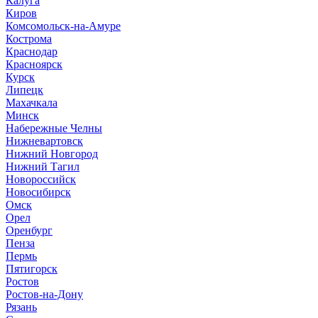
Калуга
Киров
Комсомольск-на-Амуре
Кострома
Краснодар
Красноярск
Курск
Липецк
Махачкала
Минск
Набережные Челны
Нижневартовск
Нижний Новгород
Нижний Тагил
Новороссийск
Новосибирск
Омск
Орел
Оренбург
Пенза
Пермь
Пятигорск
Ростов
Ростов-на-Дону
Рязань