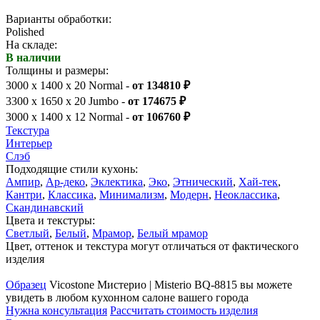
Варианты обработки:
Polished
На складе:
В наличии
Толщины и размеры:
3000 x 1400 x 20 Normal -
от 134810 ₽
3300 x 1650 x 20 Jumbo -
от 174675 ₽
3000 x 1400 x 12 Normal -
от 106760 ₽
Текстура
Интерьер
Слэб
Подходящие стили кухонь:
Ампир
,
Ар-деко
,
Эклектика
,
Эко
,
Этнический
,
Хай-тек
,
Кантри
,
Классика
,
Минимализм
,
Модерн
,
Неоклассика
,
Скандинавский
Цвета и текстуры:
Светлый
,
Белый
,
Мрамор
,
Белый мрамор
Цвет, оттенок и текстура могут отличаться от фактического
изделия
Образец
Vicostone Мистерио | Misterio BQ-8815 вы можете
увидеть в любом кухонном салоне вашего города
Нужна консультация
Рассчитать стоимость изделия