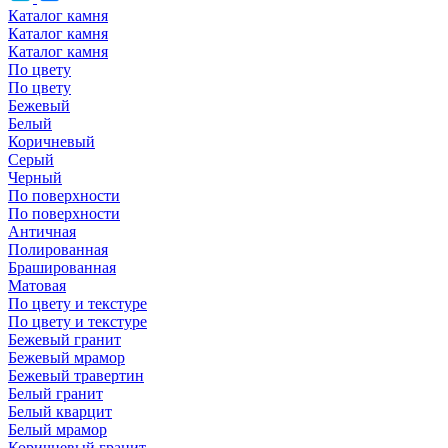
Каталог камня
Каталог камня
Каталог камня
По цвету
По цвету
Бежевый
Белый
Коричневый
Серый
Черный
По поверхности
По поверхности
Античная
Полированная
Брашированная
Матовая
По цвету и текстуре
По цвету и текстуре
Бежевый гранит
Бежевый мрамор
Бежевый травертин
Белый гранит
Белый кварцит
Белый мрамор
Коричневый гранит