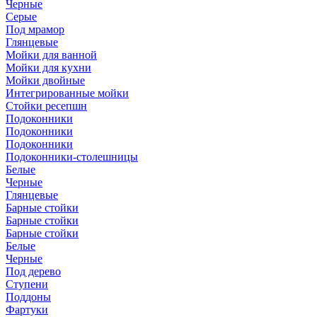
Черные
Серые
Под мрамор
Глянцевые
Мойки для ванной
Мойки для кухни
Мойки двойные
Интегрированные мойки
Стойки ресепшн
Подоконники
Подоконники
Подоконники
Подоконники-столешницы
Белые
Черные
Глянцевые
Барные стойки
Барные стойки
Барные стойки
Белые
Черные
Под дерево
Ступени
Поддоны
Фартуки